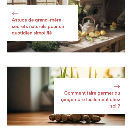
produits
optimiser votre
d’entretien ?
espace
Astuce de grand-mère :
secrets naturels pour un
quotidien simplifié
Comment faire germer du
gingembre facilement chez
soi ?