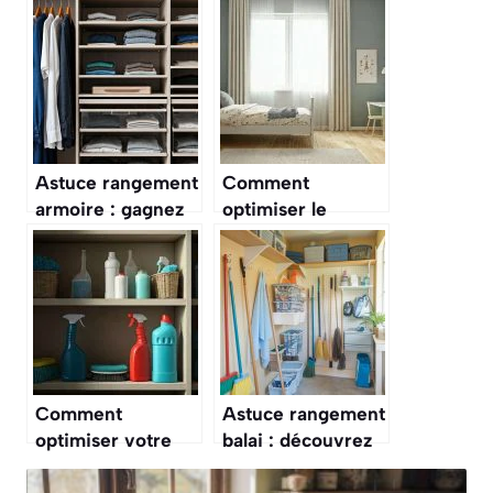
Astuce rangement
Comment
armoire : gagnez
optimiser le
de l’espace
rangement dans la
facilement !
chambre d’enfant
?
Comment
Astuce rangement
optimiser votre
balai : découvrez
rangement des
comment