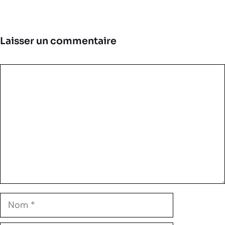
Laisser un commentaire
Commentaire
Nom