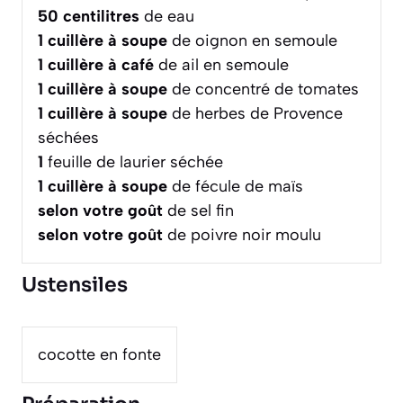
50
centilitres
de eau
1
cuillère à soupe
de oignon en semoule
1
cuillère à café
de ail en semoule
1
cuillère à soupe
de concentré de tomates
1
cuillère à soupe
de herbes de Provence
séchées
1
feuille de laurier séchée
1
cuillère à soupe
de fécule de maïs
selon votre goût
de sel fin
selon votre goût
de poivre noir moulu
Ustensiles
cocotte en fonte