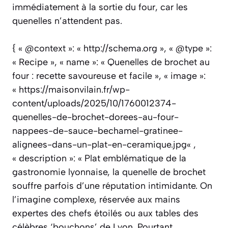
immédiatement à la sortie du four, car les
quenelles n’attendent pas.
{ « @context »: « http://schema.org », « @type »:
« Recipe », « name »: « Quenelles de brochet au
four : recette savoureuse et facile », « image »:
« https://maisonvilain.fr/wp-
content/uploads/2025/10/1760012374-
quenelles-de-brochet-dorees-au-four-
nappees-de-sauce-bechamel-gratinee-
alignees-dans-un-plat-en-ceramique.jpg« ,
« description »: « Plat emblématique de la
gastronomie lyonnaise, la quenelle de brochet
souffre parfois d’une réputation intimidante. On
l’imagine complexe, réservée aux mains
expertes des chefs étoilés ou aux tables des
célèbres ‘bouchons’ de Lyon. Pourtant,